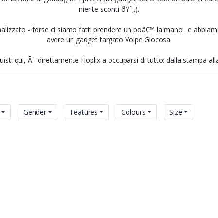
niente sconti ðŸ˜„).
nalizzato - forse ci siamo fatti prendere un poâ€™ la mano . e abbiam
avere un gadget targato Volpe Giocosa.
sti qui, Ã¨ direttamente Hoplix a occuparsi di tutto: dalla stampa all
Gender
Features
Colours
Size
Re