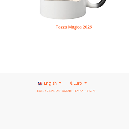
Tazza Magica 2026
See details
English
€
Euro
HOPLIX SRL P.I.: 09217461210 - REA: NA - 1016678