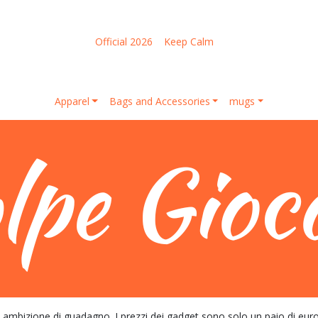
Official 2026
Keep Calm
Apparel
Bags and Accessories
mugs
izione di guadagno. I prezzi dei gadget sono solo un paio di euro so