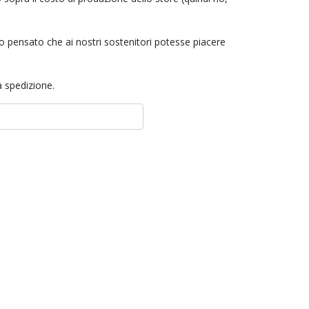
o pensato che ai nostri sostenitori potesse piacere
a spedizione.
Search
set Filters